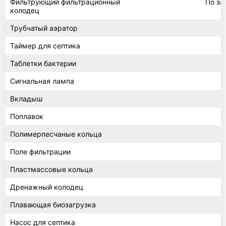
Фильтрующий фильтрационный
По за
колодец
Трубчатый аэратор
Таймер для септика
Таблетки бактерии
Сигнальная лампа
Вкладыш
Поплавок
Полимерпесчаные кольца
Поле фильтрации
Пластмассовые кольца
Дренажный колодец
Плавающая биозагрузка
Насос для септика