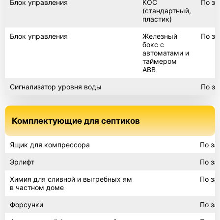
Блок управления
КОС
По за
(стандартный,
пластик)
Блок управления
Железный
По за
бокс с
автоматами и
таймером
ABB
Сигнализатор уровня воды
По за
Комплектующие для септиков
Ящик для компрессора
По за
Эрлифт
По за
Химия для сливной и выгребных ям
По за
в частном доме
Форсунки
По за