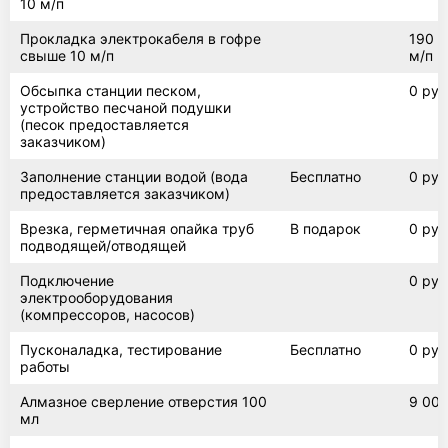
10 м/п
Прокладка электрокабеля в гофре
190 р
свыше 10 м/п
м/п
Обсыпка станции песком,
0 руб
устройство песчаной подушки
(песок предоставляется
заказчиком)
Заполнение станции водой (вода
Бесплатно
0 руб
предоставляется заказчиком)
Врезка, герметичная опайка труб
В подарок
0 руб
подводящей/отводящей
Подключение
0 руб
электрооборудования
(компрессоров, насосов)
Пусконаладка, тестирование
Бесплатно
0 руб
работы
Алмазное сверление отверстия 100
9 000
мл