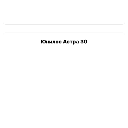
По материалу
Из стекловолокна
По принципу работы
Юнилос Астра 30
Станции биологической очистки
Без откачки
Накопительные
ЛОС
Автономные канализации
Аэробные
Анаэробные
Энергонезависимые
С откачкой
По способу отвода
Самотечные
Принудительные
Обслуживание