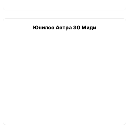
Кессоны
Юнилос Астра 30 Миди
Кессон для канализации
Термит 1 5
Экобат
Земляк
Термит 2 1
Тритон
korsu
Евролос
Био с 2 тип 2
Био с 3
Родлекс
Термит 1 1
Погреба
Тингард
Титан
Kellari
Тингард 1500
Тингард 2500
Тортила
Прочее (не профильное)
Бочки
Баки
Бачки
Резервуары
Тары
Контейнеры
Кубы
Цистерны
Чаши
Купели
КНС
Жироуловители
Очистка воды
Колодцы