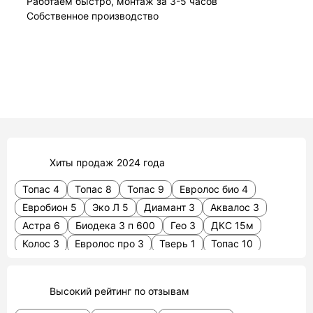
Работаем быстро, монтаж за 3-5 часов
Собственное производство
Хиты продаж 2024 года
Топас 4
Топас 8
Топас 9
Евролос био 4
Евробион 5
Эко Л 5
Диамант 3
Аквалос 3
Астра 6
Биодека 3 п 600
Гео 3
ДКС 15м
Колос 3
Евролос про 3
Тверь 1
Топас 10
Eco 3
Альфа
Аэробокс 5
Гео 2
Евролос грунт 4
Евролос эко
Тверь 0.8 пн
Высокий рейтинг по отзывам
Тополь 4 пр
Термит 2
Евролос эко 5