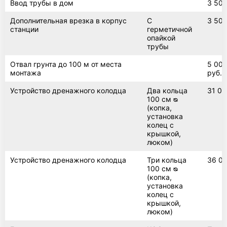
Ввод трубы в дом
3 500
Дополнительная врезка в корпус
С
3 500
станции
герметичной
опайкой
трубы
Отвал грунта до 100 м от места
5 00
монтажа
руб. 
Устройство дренажного колодца
Два кольца
31 00
100 см ᴓ
(копка,
установка
колец с
крышкой,
люком)
Устройство дренажного колодца
Три кольца
36 00
100 см ᴓ
(копка,
установка
колец с
крышкой,
люком)