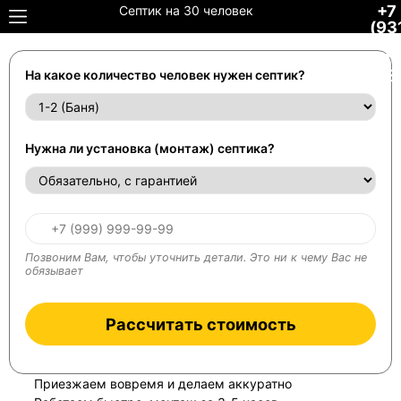
+7
Септик на 30 человек
(93
306
34-
48
На какое количество человек нужен септик?
Нужна ли установка (монтаж) септика?
Позвоним Вам, чтобы уточнить детали. Это ни к чему Вас не
обязывает
Рассчитать стоимость
Приезжаем вовремя и делаем аккуратно