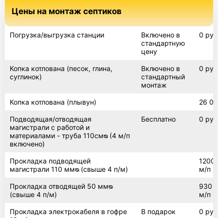
Цены на монтаж септиков
Погрузка/выгрузка станции
Включено в
0 руб
стандартную
цену
Копка котлована (песок, глина,
Включено в
0 руб
суглинок)
стандартный
монтаж
Копка котлована (плывун)
26 00
Подводящая/отводящая
Бесплатно
0 руб
магистрали с работой и
материалами - труба 110смᴓ (4 м/п
включено)
Прокладка подводящей
1200 
магистрали 110 ммᴓ (свыше 4 п/м)
м/п
Прокладка отводящей 50 ммᴓ
930 р
(свыше 4 п/м)
м/п
Прокладка электрокабеля в гофре
В подарок
0 руб