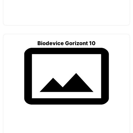
По материалу
Из стекловолокна
По принципу работы
Biodevice Gorizont 10
Станции биологической очистки
Без откачки
Накопительные
ЛОС
Автономные канализации
Аэробные
Анаэробные
Энергонезависимые
С откачкой
По способу отвода
Самотечные
Принудительные
Обслуживание