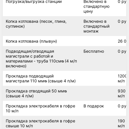
Погрузка/выгрузка станции
Включено в
0 руб
стандартную
цену
Копка котлована (песок, глина,
Включено в
0 руб
суглинок)
стандартный
монтаж
Копка котлована (плывун)
26 00
Подводящая/отводящая
Бесплатно
0 руб
магистрали с работой и
материалами - труба 110смᴓ (4 м/п
включено)
Прокладка подводящей
1200 
магистрали 110 ммᴓ (свыше 4 п/м)
м/п
Прокладка отводящей 50 ммᴓ
930 р
(свыше 4 п/м)
м/п
Прокладка электрокабеля в гофре
В подарок
0 руб
10 м/п
Прокладка электрокабеля в гофре
190 р
свыше 10 м/п
м/п