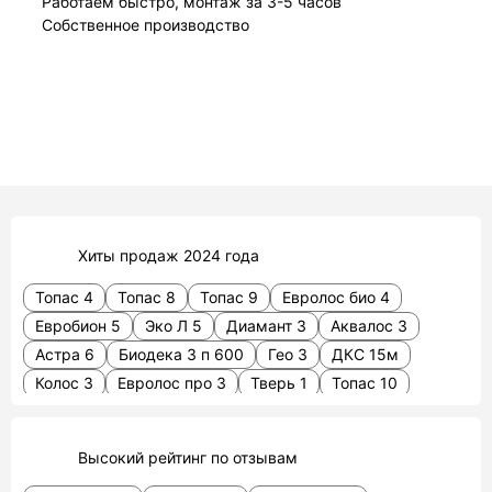
Работаем быстро, монтаж за 3-5 часов
Собственное производство
Хиты продаж 2024 года
Топас 4
Топас 8
Топас 9
Евролос био 4
Евробион 5
Эко Л 5
Диамант 3
Аквалос 3
Астра 6
Биодека 3 п 600
Гео 3
ДКС 15м
Колос 3
Евролос про 3
Тверь 1
Топас 10
Eco 3
Альфа
Аэробокс 5
Гео 2
Евролос грунт 4
Евролос эко
Тверь 0.8 пн
Высокий рейтинг по отзывам
Тополь 4 пр
Термит 2
Евролос эко 5